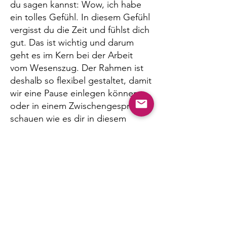
du sagen kannst: Wow, ich habe
ein tolles Gefühl. In diesem Gefühl
vergisst du die Zeit und fühlst dich
gut. Das ist wichtig und darum
geht es im Kern bei der Arbeit
vom Wesenszug. Der Rahmen ist
deshalb so flexibel gestaltet, damit
wir eine Pause einlegen können
oder in einem Zwischengespräch
schauen wie es dir in diesem
Prozess geht. Es ist auf jeden Fall
mehr als ein Fotoshooting und
alles darf seinen Platz haben. Es
gibt am Ende zwar einen
Energieausgleich aber dir muss
bewusst sein, dass es hier nicht
um materielle Wünsche sondern
um deine persönliche