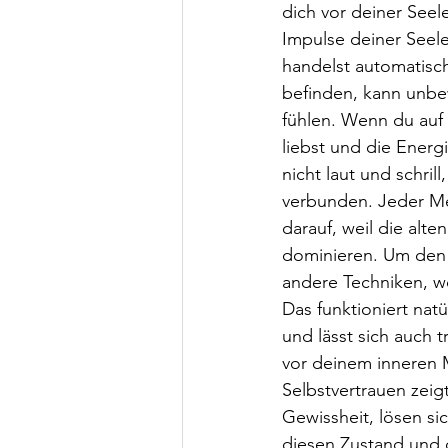
dich vor deiner Seele
Impulse deiner Seel
handelst automatisc
befinden, kann unbew
fühlen. Wenn du auf 
liebst und die Energ
nicht laut und schril
verbunden. Jeder Me
darauf, weil die alt
dominieren. Um den I
andere Techniken, w
Das funktioniert natü
und lässt sich auch t
vor deinem inneren 
Selbstvertrauen zeig
Gewissheit, lösen s
diesen Zustand und d