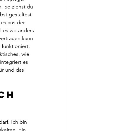
. So ziehst du 
st gestaltest 
es aus der 
 es wo anders 
vertrauen kann 
funktioniert, 
ktisches, wie 
ntegriert es 
ür und das 
ch 
arf. Ich bin 
keiten. Ein 