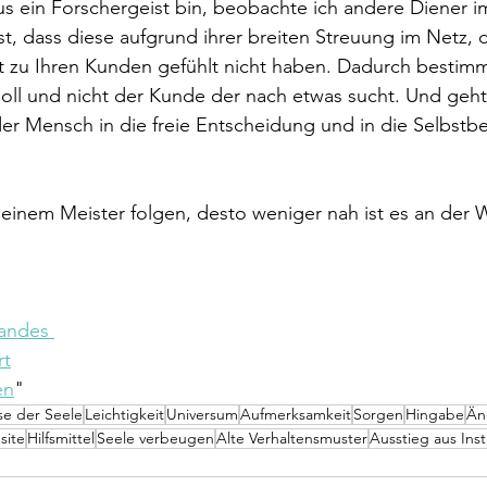
us ein Forschergeist bin, beobachte ich andere Diener im 
est, dass diese aufgrund ihrer breiten Streuung im Netz, 
t zu Ihren Kunden gefühlt nicht haben. Dadurch bestimm
ll und nicht der Kunde der nach etwas sucht. Und geht 
r Mensch in die freie Entscheidung und in die Selbstbe
inem Meister folgen, desto weniger nah ist es an der 
tandes 
rt
en
"
se der Seele
Leichtigkeit
Universum
Aufmerksamkeit
Sorgen
Hingabe
Än
site
Hilfsmittel
Seele verbeugen
Alte Verhaltensmuster
Ausstieg aus Ins