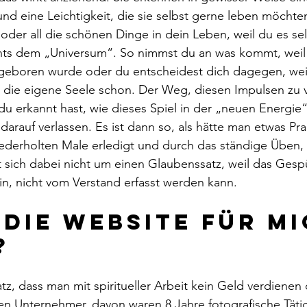
und eine Leichtigkeit, die sie selbst gerne leben möchten
der all die schönen Dinge in dein Leben, weil du es selb
chts dem „Universum“. So nimmst du an was kommt, weil 
eboren wurde oder du entscheidest dich dagegen, weil
r die eigene Seele schon. Der Weg, diesen Impulsen zu 
du erkannt hast, wie dieses Spiel in der „neuen Energie“ 
arauf verlassen. Es ist dann so, als hätte man etwas Pra
derholten Male erledigt und durch das ständige Üben, i
t sich dabei nicht um einen Glaubenssatz, weil das Gesp
ein, nicht vom Verstand erfasst werden kann.
die Website für mi
?
tz, dass man mit spiritueller Arbeit kein Geld verdienen d
ren Unternehmer, davon waren 8 Jahre fotografische Tätig