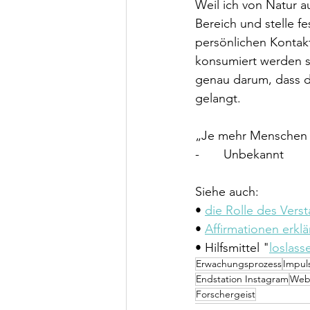
Weil ich von Natur a
Bereich und stelle f
persönlichen Kontak
konsumiert werden so
genau darum, dass de
gelangt.
„Je mehr Menschen e
-       Unbekannt
Siehe auch: 
• 
die Rolle des Vers
• 
Affirmationen erklä
• Hilfsmittel "
loslass
Erwachungsprozess
Impul
Endstation Instagram
Web
Forschergeist