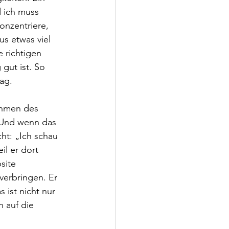
d ich muss 
onzentriere, 
s etwas viel 
 richtigen 
gut ist. So 
ag. 
ahmen des 
. Und wenn das 
cht: „Ich schau 
il er dort 
site 
verbringen. Er 
 ist nicht nur 
 auf die 