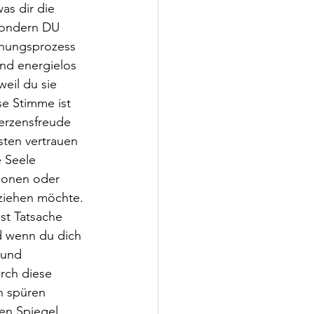
as dir die 
sondern DU 
chungsprozess 
nd energielos 
eil du sie 
se Stimme ist 
Herzensfreude 
ten vertrauen 
 Seele 
ionen oder 
ziehen möchte. 
ist Tatsache 
nd wenn du dich 
 und 
rch diese 
n spüren 
en Spiegel 