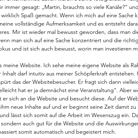
ir immer gesagt: „Martin, brauchts so viele Kanäle?“ un
e wirklich Spaß gemacht. Wenn ich mich auf eine Sache k
ine vollständige Aufmerksamkeit und es entsteht darau
res. Mir ist wieder mal bewusst geworden, dass man die
nn man sich auf eine Sache konzentriert und die richtig 
kus und ist sich auch bewusst, worin man investieren m
das meine Website. Ich sehe meine eigene Website als R
Inhalt darf intuitiv aus meiner Schöpferkraft entstehen
 spürt das der Websitebesucher. Er fragt sich dann viellei
elleicht hat er ja demnächst eine Veranstaltung“. Aber we
ert er sich an die Website und besucht diese. Auf der Web
hm neue Inhalte auf und er beginnt seine Zeit damit zu 
nd lässt sich somit auf die Arbeit im Wesenszug ein. Das
, sondern auch gut für die Website und die Auswirkungen
assiert somit automatisch und begeistert mich. 