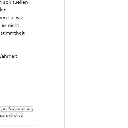
spirituellen 
den 
en sie was 
es nicht 
stimmtheit 
Wahrheit“
gste
Begeisterung
tagram
Fokus