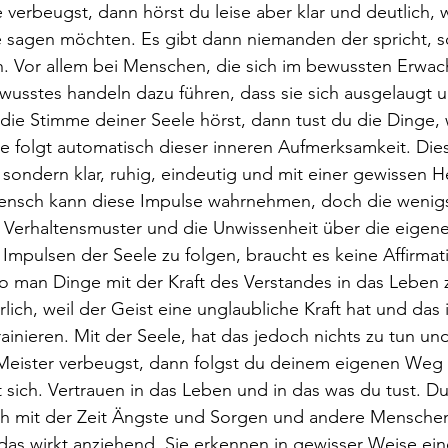
 verbeugst, dann hörst du leise aber klar und deutlich, w
e sagen möchten. Es gibt dann niemanden der spricht, 
h. Vor allem bei Menschen, die sich im bewussten Erwa
usstes handeln dazu führen, dass sie sich ausgelaugt u
die Stimme deiner Seele hörst, dann tust du die Dinge, w
ie folgt automatisch dieser inneren Aufmerksamkeit. Die
l, sondern klar, ruhig, eindeutig und mit einer gewissen 
nsch kann diese Impulse wahrnehmen, doch die wenigs
en Verhaltensmuster und die Unwissenheit über die eigene
mpulsen der Seele zu folgen, braucht es keine Affirmat
o man Dinge mit der Kraft des Verstandes in das Leben 
rlich, weil der Geist eine unglaubliche Kraft hat und das 
rainieren. Mit der Seele, hat das jedoch nichts zu tun u
Meister verbeugst, dann folgst du deinem eigenen Weg
t sich. Vertrauen in das Leben und in das was du tust. Du
ich mit der Zeit Ängste und Sorgen und andere Mensche
as wirkt anziehend. Sie erkennen in gewisser Weise ein