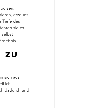
pulsen, 
ieren, erzeugt 
e Tiefe des 
chten sie es 
 selbst 
Ergebnis.
 zu 
n sich aus 
il ich 
ch dadurch und 
.