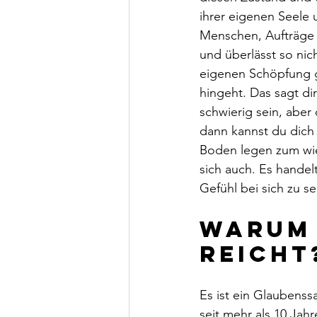
ihrer eigenen Seele 
Menschen, Aufträge o
und überlässt so ni
eigenen Schöpfung g
hingeht. Das sagt di
schwierig sein, aber 
dann kannst du dich d
Boden legen zum wie
sich auch. Es handel
Gefühl bei sich zu s
Warum 
reicht
Es ist ein Glaubenssa
seit mehr als 10 Jah