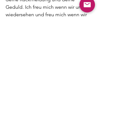
Geduld. Ich freu mich wenn wir uns 
wiedersehen und freu mich wenn wir 
demnächst mal auf ein Eis gehen. Hast 
du Zeit? Ich schicke dir eine dicke 
Umarmung. 
Wir sind menschlich und mehr als 
unsere Fehler. Wenn du dich 
rechtfertigst, dann bleibst du in einem 
Gefühl der Schuld. Sei dein eigenes 
Licht und dann wird dieses Licht auch 
auf andere übergehen und sie 
inspirieren und in deren eigene Kraft 
zum Vorschein bringen. Wenn jeder 
Mensch diese Verantwortung für sich 
übernehmen würde, dann können wir 
durch unsere Handlungen im kleinen 
Stil am Ende etwas Großes bewirken, 