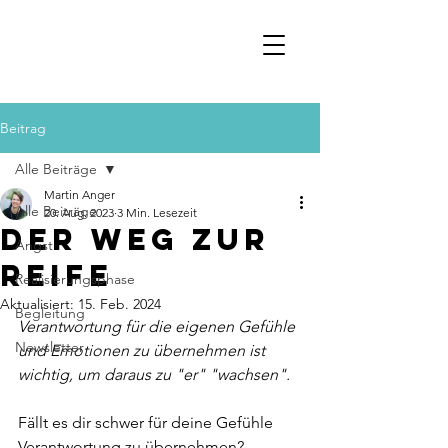
Beitrag
Alle Beiträge
Martin Anger
Alle Beiträge
20. Aug. 2023
3 Min. Lesezeit
Der Weg zur
Angst
Reife
Realisierungsphase
Aktualisiert:
15. Feb. 2024
Begleitung
Verantwortung für die eigenen Gefühle 
Newsletter
und Emotionen zu übernehmen ist 
wichtig, um daraus zu "er" "wachsen".
Fällt es dir schwer für deine Gefühle 
Verantwortung zu übernehmen?