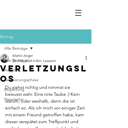
Beitrag
Alle Beiträge
Martin Anger
Alle Beiträge
20. Okt. 2024
4 Min. Lesezeit
Verletzungsl
Angst
os
Realisierungsphase
Du siehst richtig und nimmst sie 
Begleitung
bewusst wahr. Eine rote Taube :) Kein 
Newsletter
warum, oder weshalb, denn die ist 
einfach so. Als ich mich vor einiger Zeit 
mit einem Freund getroffen habe, kam 
dieser verspätet zum Treffpunkt und 