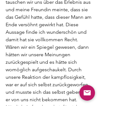
tauschen wir uns über das Erlebnis aus 
und meine Freundin meinte, dass sie 
das Gefühl hatte, dass dieser Mann am 
Ende versöhnt gewirkt hat. Diese 
Aussage finde ich wunderschön und 
damit hat sie vollkommen Recht. 
Wären wir ein Spiegel gewesen, dann 
hätten wir unsere Meinungen 
zurückgespielt und es hätte sich 
womöglich aufgeschaukelt. Durch 
unsere Reaktion der kampflosigkeit, 
war er auf sich selbst zurückgeworfen 
und musste sich das selbst geben, was 
er von uns nicht bekommen hat. 
Nämlich Aufmerksamkeit für sich 
selbst. Weil wir unseren Gefühlen 
gefolgt sind und bei uns geblieben 
sind, hat es im Frieden geendet. Und 
gehts am Ende nicht um Frieden? 